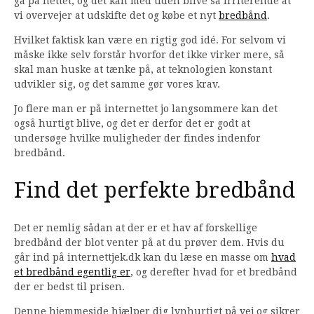
gå på nettet, og det kan med tiden blive så irriterende at
vi overvejer at udskifte det og købe et nyt
bredbånd
.
Hvilket faktisk kan være en rigtig god idé. For selvom vi
måske ikke selv forstår hvorfor det ikke virker mere, så
skal man huske at tænke på, at teknologien konstant
udvikler sig, og det samme gør vores krav.
Jo flere man er på internettet jo langsommere kan det
også hurtigt blive, og det er derfor det er godt at
undersøge hvilke muligheder der findes indenfor
bredbånd.
Find det perfekte bredbånd
Det er nemlig sådan at der er et hav af forskellige
bredbånd der blot venter på at du prøver dem. Hvis du
går ind på internettjek.dk kan du læse en masse om
hvad
et bredbånd egentlig er
, og derefter hvad for et bredbånd
der er bedst til prisen.
Denne hjemmeside hjælper dig lynhurtigt på vej og sikrer