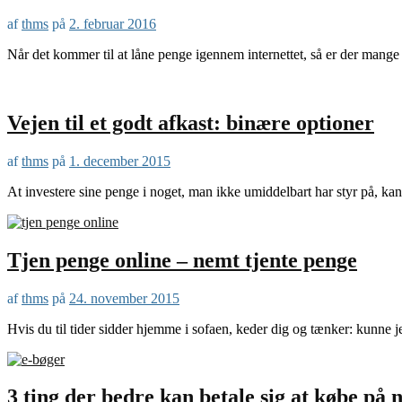
af
thms
på
2. februar 2016
Når det kommer til at låne penge igennem internettet, så er der mange t
Vejen til et godt afkast: binære optioner
af
thms
på
1. december 2015
At investere sine penge i noget, man ikke umiddelbart har styr på, kan
Tjen penge online – nemt tjente penge
af
thms
på
24. november 2015
Hvis du til tider sidder hjemme i sofaen, keder dig og tænker: kunne j
3 ting der bedre kan betale sig at købe på n