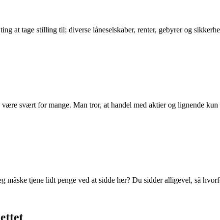
ing at tage stilling til; diverse låneselskaber, renter, gebyrer og sikk
 være svært for mange. Man tror, at handel med aktier og lignende kun er
eg måske tjene lidt penge ved at sidde her? Du sidder alligevel, så hvorf
ettet