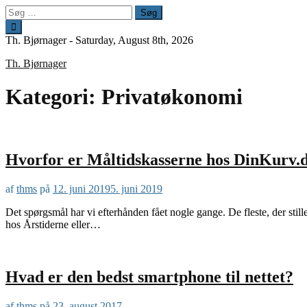
Spring
Søg
til
efter:
indhold
Th. Bjørnager -
Saturday, August 8th, 2026
Th. Bjørnager
Kategori:
Privatøkonomi
Hvorfor er Måltidskasserne hos DinKurv.dk
af
thms
på
12. juni 2019
5. juni 2019
Det spørgsmål har vi efterhånden fået nogle gange. De fleste, der st
hos Årstiderne eller…
Hvad er den bedst smartphone til nettet?
af
thms
på
23. august 2017