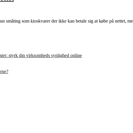
un småting som kioskvarer der ikke kan betale sig at købe på nettet, m
er: styrk din virksomheds synlighed online
erne?