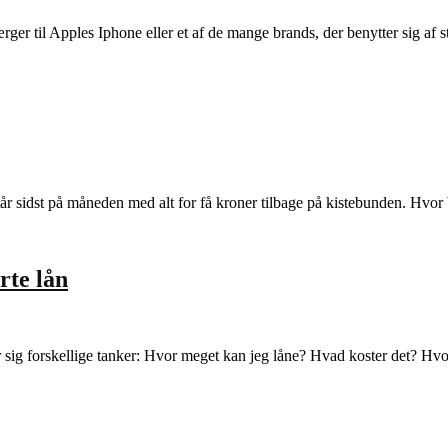
r til Apples Iphone eller et af de mange brands, der benytter sig af st
 står sidst på måneden med alt for få kroner tilbage på kistebunden. Hv
rte lån
r sig forskellige tanker: Hvor meget kan jeg låne? Hvad koster det? Hv