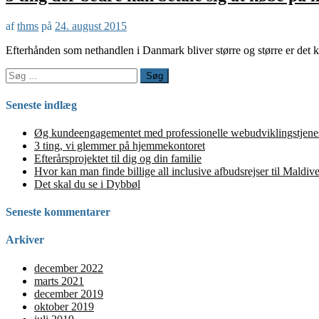
af
thms
på
24. august 2015
Efterhånden som nethandlen i Danmark bliver større og større er det k
Søg
efter:
Seneste indlæg
Øg kundeengagementet med professionelle webudviklingstjenest
3 ting, vi glemmer på hjemmekontoret
Efterårsprojektet til dig og din familie
Hvor kan man finde billige all inclusive afbudsrejser til Maldiv
Det skal du se i Dybbøl
Seneste kommentarer
Arkiver
december 2022
marts 2021
december 2019
oktober 2019