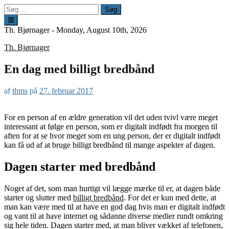
Spring
Søg
til
efter:
indhold
Th. Bjørnager -
Monday, August 10th, 2026
Th. Bjørnager
En dag med billigt bredbånd
af
thms
på
27. februar 2017
For en person af en ældre generation vil det uden tvivl være meget
interessant at følge en person, som er digitalt indfødt fra morgen til
aften for at se hvor meget som en ung person, der er digitalt indfødt
kan få ud af at bruge billigt bredbånd til mange aspekter af dagen.
Dagen starter med bredbånd
Noget af det, som man hurtigt vil lægge mærke til er, at dagen både
starter og slutter med
billigt bredbånd
. For det er kun med dette, at
man kan være med til at have en god dag hvis man er digitalt indfødt
og vant til at have internet og sådanne diverse medier rundt omkring
sig hele tiden. Dagen starter med, at man bliver vækket af telefonen,