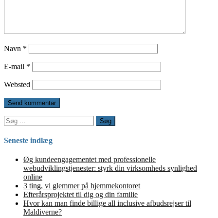
Navn
*
E-mail
*
Websted
Søg
efter:
Seneste indlæg
Øg kundeengagementet med professionelle
webudviklingstjenester: styrk din virksomheds synlighed
online
3 ting, vi glemmer på hjemmekontoret
Efterårsprojektet til dig og din familie
Hvor kan man finde billige all inclusive afbudsrejser til
Maldiverne?