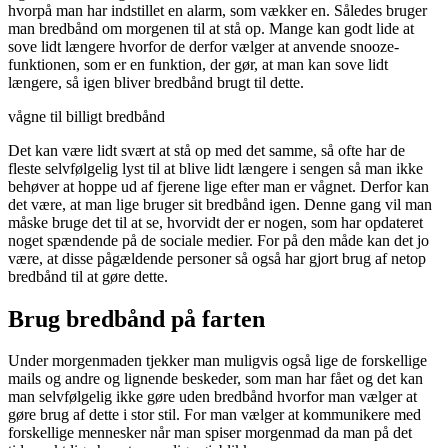
hvorpå man har indstillet en alarm, som vækker en. Således bruger
man bredbånd om morgenen til at stå op. Mange kan godt lide at
sove lidt længere hvorfor de derfor vælger at anvende snooze-
funktionen, som er en funktion, der gør, at man kan sove lidt
længere, så igen bliver bredbånd brugt til dette.
vågne til billigt bredbånd
Det kan være lidt svært at stå op med det samme, så ofte har de
fleste selvfølgelig lyst til at blive lidt længere i sengen så man ikke
behøver at hoppe ud af fjerene lige efter man er vågnet. Derfor kan
det være, at man lige bruger sit bredbånd igen. Denne gang vil man
måske bruge det til at se, hvorvidt der er nogen, som har opdateret
noget spændende på de sociale medier. For på den måde kan det jo
være, at disse pågældende personer så også har gjort brug af netop
bredbånd til at gøre dette.
Brug bredbånd på farten
Under morgenmaden tjekker man muligvis også lige de forskellige
mails og andre og lignende beskeder, som man har fået og det kan
man selvfølgelig ikke gøre uden bredbånd hvorfor man vælger at
gøre brug af dette i stor stil. For man vælger at kommunikere med
forskellige mennesker når man spiser morgenmad da man på det