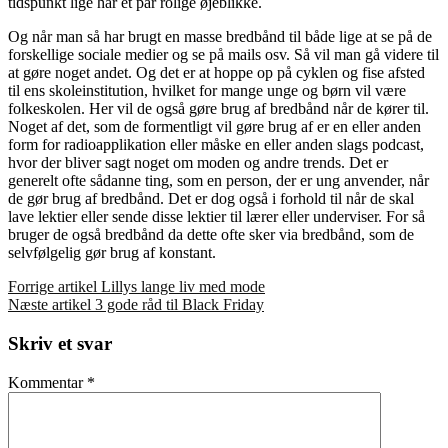
tidspunkt lige har et par rolige øjeblikke.
Og når man så har brugt en masse bredbånd til både lige at se på de
forskellige sociale medier og se på mails osv. Så vil man gå videre til
at gøre noget andet. Og det er at hoppe op på cyklen og fise afsted
til ens skoleinstitution, hvilket for mange unge og børn vil være
folkeskolen. Her vil de også gøre brug af bredbånd når de kører til.
Noget af det, som de formentligt vil gøre brug af er en eller anden
form for radioapplikation eller måske en eller anden slags podcast,
hvor der bliver sagt noget om moden og andre trends. Det er
generelt ofte sådanne ting, som en person, der er ung anvender, når
de gør brug af bredbånd. Det er dog også i forhold til når de skal
lave lektier eller sende disse lektier til lærer eller underviser. For så
bruger de også bredbånd da dette ofte sker via bredbånd, som de
selvfølgelig gør brug af konstant.
Læs
Forrige artikel
Lillys lange liv med mode
Næste artikel
3 gode råd til Black Friday
videre
Skriv et svar
Kommentar
*