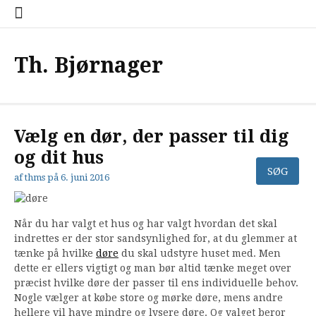
Spring
til
indhold
Th. Bjørnager
Vælg en dør, der passer til dig
og dit hus
af
thms
på
6. juni 2016
Når du har valgt et hus og har valgt hvordan det skal
indrettes er der stor sandsynlighed for, at du glemmer at
tænke på hvilke
døre
du skal udstyre huset med. Men
dette er ellers vigtigt og man bør altid tænke meget over
præcist hvilke døre der passer til ens individuelle behov.
Nogle vælger at købe store og mørke døre, mens andre
hellere vil have mindre og lysere døre. Og valget beror