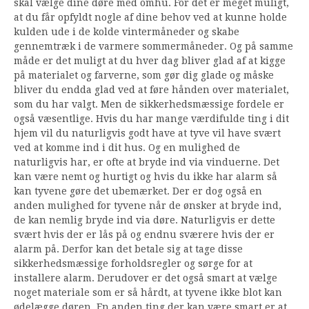
skal vælge dine døre med omhu. For det er meget muligt,
at du får opfyldt nogle af dine behov ved at kunne holde
kulden ude i de kolde vintermåneder og skabe
gennemtræk i de varmere sommermåneder. Og på samme
måde er det muligt at du hver dag bliver glad af at kigge
på materialet og farverne, som gør dig glade og måske
bliver du endda glad ved at føre hånden over materialet,
som du har valgt. Men de sikkerhedsmæssige fordele er
også væsentlige. Hvis du har mange værdifulde ting i dit
hjem vil du naturligvis godt have at tyve vil have svært
ved at komme ind i dit hus. Og en mulighed de
naturligvis har, er ofte at bryde ind via vinduerne. Det
kan være nemt og hurtigt og hvis du ikke har alarm så
kan tyvene gøre det ubemærket. Der er dog også en
anden mulighed for tyvene når de ønsker at bryde ind,
de kan nemlig bryde ind via døre. Naturligvis er dette
svært hvis der er lås på og endnu sværere hvis der er
alarm på. Derfor kan det betale sig at tage disse
sikkerhedsmæssige forholdsregler og sørge for at
installere alarm. Derudover er det også smart at vælge
noget materiale som er så hårdt, at tyvene ikke blot kan
ødelægge døren. En anden ting der kan være smart er at