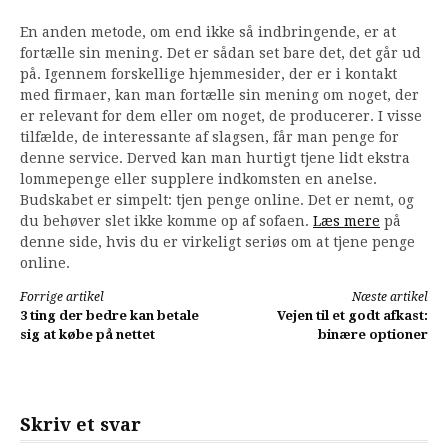
En anden metode, om end ikke så indbringende, er at
fortælle sin mening. Det er sådan set bare det, det går ud
på. Igennem forskellige hjemmesider, der er i kontakt
med firmaer, kan man fortælle sin mening om noget, der
er relevant for dem eller om noget, de producerer. I visse
tilfælde, de interessante af slagsen, får man penge for
denne service. Derved kan man hurtigt tjene lidt ekstra
lommepenge eller supplere indkomsten en anelse.
Budskabet er simpelt: tjen penge online. Det er nemt, og
du behøver slet ikke komme op af sofaen.
Læs mere
på
denne side, hvis du er virkeligt seriøs om at tjene penge
online.
Læs
Forrige artikel
Næste artikel
3 ting der bedre kan betale
Vejen til et godt afkast:
videre
sig at købe på nettet
binære optioner
Skriv et svar