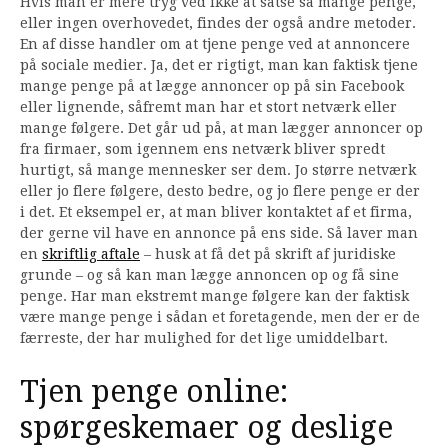
Hvis man er mere tryg ved ikke at satse så mange penge,
eller ingen overhovedet, findes der også andre metoder.
En af disse handler om at tjene penge ved at annoncere
på sociale medier. Ja, det er rigtigt, man kan faktisk tjene
mange penge på at lægge annoncer op på sin Facebook
eller lignende, såfremt man har et stort netværk eller
mange følgere. Det går ud på, at man lægger annoncer op
fra firmaer, som igennem ens netværk bliver spredt
hurtigt, så mange mennesker ser dem. Jo større netværk
eller jo flere følgere, desto bedre, og jo flere penge er der
i det. Et eksempel er, at man bliver kontaktet af et firma,
der gerne vil have en annonce på ens side. Så laver man
en
skriftlig aftale
– husk at få det på skrift af juridiske
grunde – og så kan man lægge annoncen op og få sine
penge. Har man ekstremt mange følgere kan der faktisk
være mange penge i sådan et foretagende, men der er de
færreste, der har mulighed for det lige umiddelbart.
Tjen penge online:
spørgeskemaer og deslige