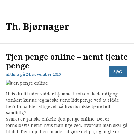
Spring
til
indhold
Th. Bjørnager
Tjen penge online – nemt tjente
penge
af
thms
på
24. november 2015
Hvis du til tider sidder hjemme i sofaen, keder dig og
tænker: kunne jeg måske tjene lidt penge ved at sidde
her? Du sidder alligevel, så hvorfor ikke tjene lidt
samtidig?
Svaret er ganske enkelt: tjen penge online. Det er
forholdsvis nemt, hvis man lige ved, hvordan man skal gå
til det. Der er jo flere måder at gøre det på, og nogle er