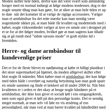
Moden skifter hele tiden, derfor kan det være svært som almindelig
borger med en normal indtægt at følge modens tendenser, dog er der
nogle smarte tiltag man kan gøre, for at sikre at man hele tiden er up
to date når det kommer til at vælge de rigtige accessoires. Vælger
man et armbåndsur fra det rette mærke kan man nemlig være
nogenlunde sikker på, at man både får kvalitet og modetrends med i
købet, nogle virksomheder vælger at lave en smule om i designet på
et ur for at det følger moden, hvilket gør at man sagtens kan tillade
sig at gå rundt med ”sidste sæsons mode” et godt stykke tid i
fremtiden.
Herre- og dame armbåndsur til
kundevenlige priser
Det er for de fleste blevet en nødløsning at købe et billigt plastikur i
det store supermarked på hjørnet, da moden alligevel skifter efter
blot nogle få måneder. Men køber man et
armbåndsur
, der kan følge
med tiden både i overført og naturlig betydning kan man godt spare
en smule sammen og finde et lækkert ud til under 2000 kr. Når blot
kvaliteten er i orden er det okay at bruge nogle håndører på et
armbåndsur, der ikke kun giver et socialt løft i ens omgangskreds,
men som også giver et løft på den personlige konto. Det er nemlig
meget normalt, at man selv vil føle en vis ændring af ens
personlighed, når man ved at man bærer kvalitet på håndleddet med