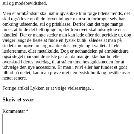
stil og modebevidsthed.
Men et armbåndsur skal naturligvis ikke kun følge tidens trends, det
skal også leve op til de forventninger man som forbruger selv har
omkring udseende, stil og prisklasse. Derfor kan det tage mange
timer, at finde det helt rigtige ur, der fremover skal udsmykke ens
håndled. Der er mange steder man kan lede efter det perfekte ur, dog
vælger langt de fleste at finde en fysisk butik, således at man på
stedet kan prøve uret og mærke dets tyngde og kvalitet af f.eks.
læderremme, eller metalkulde. Dog er nethandelen på armbåndsure
også steget markant de sidste par år, da mange ikke har tid eller
overskud i deres hverdag, til at stå en time hos guldsmeden for at
udvælge den nye accessoire. Er man i tvivl eller har fundet et godt
tilbud på nettet, kan man prøve uret i en fysisk butik og bestille over
nettet senere.
Læs
Forrige artikel
Lykken er at vælge vielsesringe…
videre
Skriv et svar
Kommentar
*