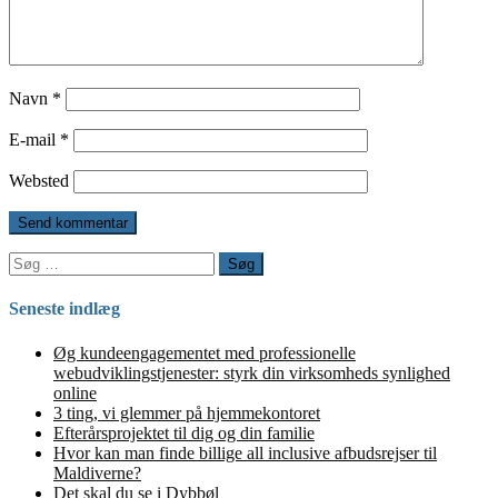
Navn
*
E-mail
*
Websted
Søg
efter:
Seneste indlæg
Øg kundeengagementet med professionelle
webudviklingstjenester: styrk din virksomheds synlighed
online
3 ting, vi glemmer på hjemmekontoret
Efterårsprojektet til dig og din familie
Hvor kan man finde billige all inclusive afbudsrejser til
Maldiverne?
Det skal du se i Dybbøl