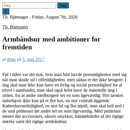
Spring
Søg
til
efter:
indhold
Th. Bjørnager -
Friday, August 7th, 2026
Th. Bjørnager
Armbåndsur med ambitioner for
fremtiden
af
thms
på
5. juni 2017
Før i tiden var det nok, hvis man blot havde personligheden med sig
når man skulle ud i offentligheden, men sådan er det ikke længere. I
dag skal man ikke kun have en livlig og social personlighed for at
trives i samfundet, man skal også helst have de materielle ting i
orden, for at andre medborgere ser en som ligeværdig. Her tænkes
naturligvis ikke kun på et flot hus, en stor centralt-liggende
Københavnerlejlighed, en stor bil og flot tøjstil, man skal helt ned i
de små petitesser før andre ser en som ligeværdig. Med petitesser
menes der accessoires, såsom smykker, halstørklæder af det rigtige
mærke samt det rigtige armbåndsur.